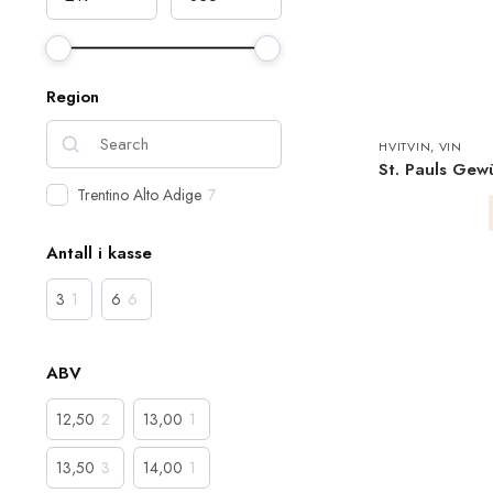
Region
HVITVIN
,
VIN
St. Pauls Gew
Trentino Alto Adige
7
Antall i kasse
3
1
6
6
ABV
12,50
2
13,00
1
13,50
3
14,00
1