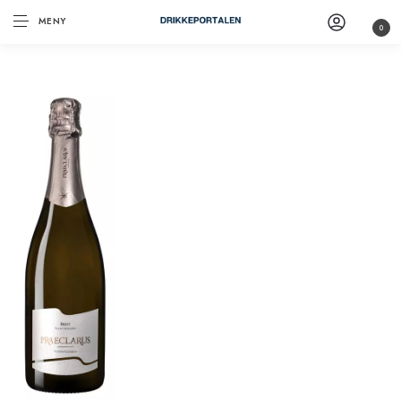
MENY
0