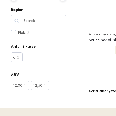
Region
Pfalz
2
MUSSERENDE VIN
Wilhelmshof B
Antall i kasse
6
2
ABV
12,00
1
12,50
1