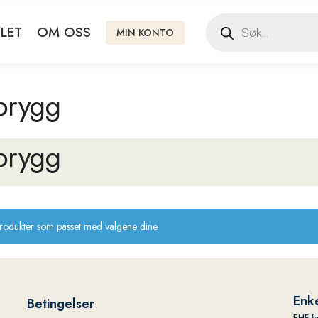
LET
OM OSS
MIN KONTO
brygg
brygg
produkter som passet med valgene dine.
Enke
Betingelser