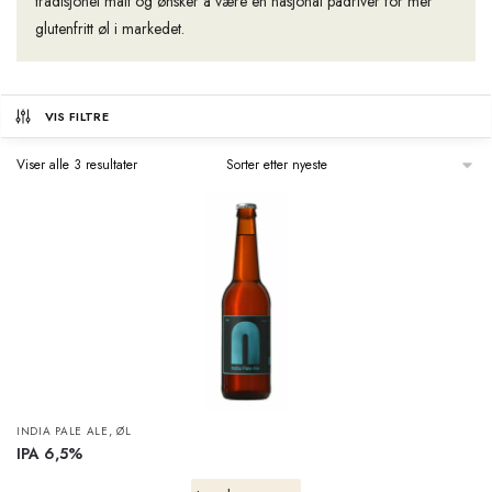
tradisjonel malt og ønsker å være en nasjonal pådriver for mer
glutenfritt øl i markedet.
VIS FILTRE
Viser alle 3 resultater
,
INDIA PALE ALE
ØL
IPA 6,5%