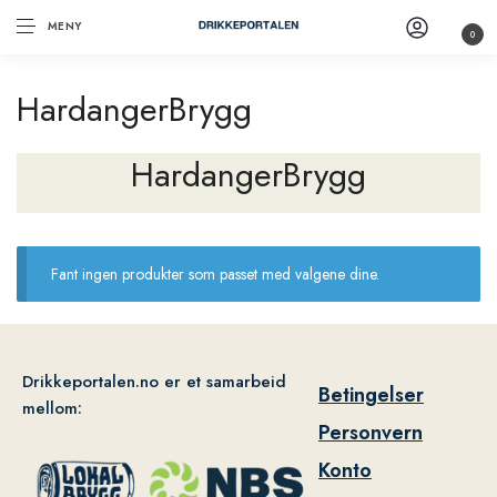
MENY
0
HardangerBrygg
HardangerBrygg
Fant ingen produkter som passet med valgene dine.
Drikkeportalen.no er et samarbeid
Betingelser
mellom:
Personvern
Konto