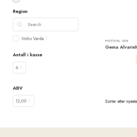
Region
Vinho Verde
1
HVITVIN
,
VIN
Gema Alvarin
Antall i kasse
6
1
ABV
12,00
1