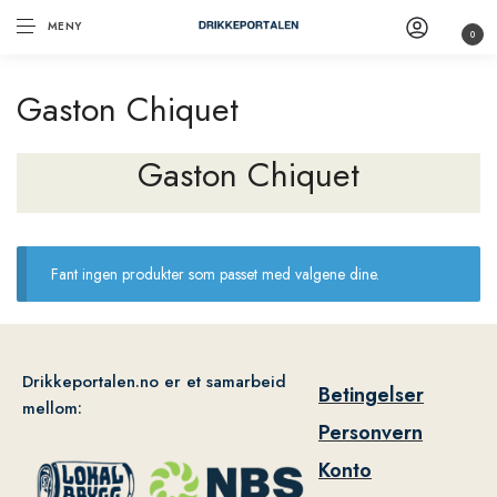
MENY
0
Gaston Chiquet
Gaston Chiquet
Fant ingen produkter som passet med valgene dine.
Drikkeportalen.no er et samarbeid
Betingelser
mellom:
Personvern
Konto