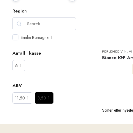
Region
Emilia Romagna
1
PERLENDE VIN
,
V
Antall i kasse
Bianco IGP Am
6
1
ABV
11,50
1
8,50
1