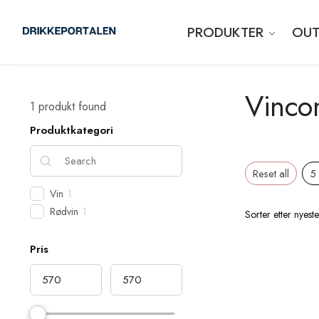
PRODUKTER
OUT
Vinco
1
produkt found
Produktkategori
Reset all
5
Vin
1
Rødvin
1
Pris