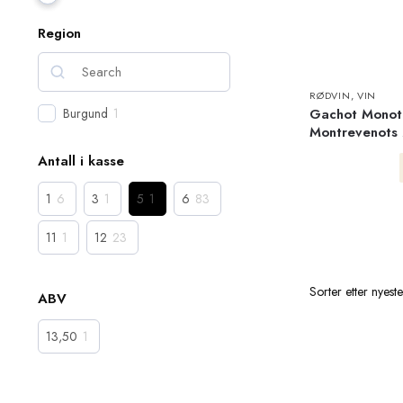
Region
RØDVIN
,
VIN
Gachot Monot
Burgund
1
Montrevenots
Antall i kasse
1
6
3
1
5
1
6
83
11
1
12
23
ABV
13,50
1