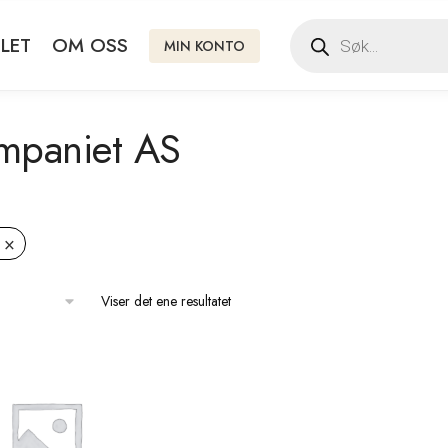
LET
OM OSS
MIN KONTO
mpaniet AS
×
Viser det ene resultatet