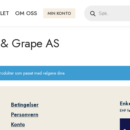
LET
OM OSS
MIN KONTO
 & Grape AS
produkter som passet med valgene dine.
Enke
Betingelser
EHF f
Personvern
Konto