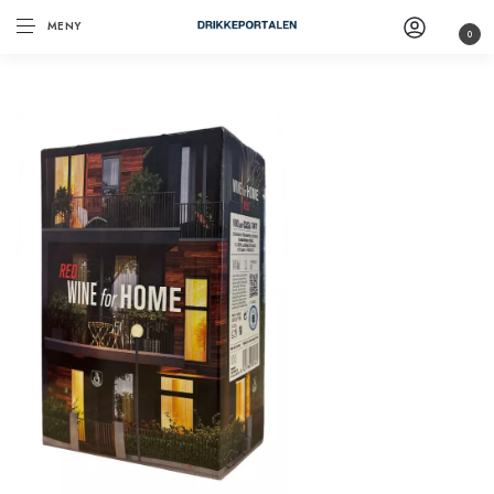
MENY
0