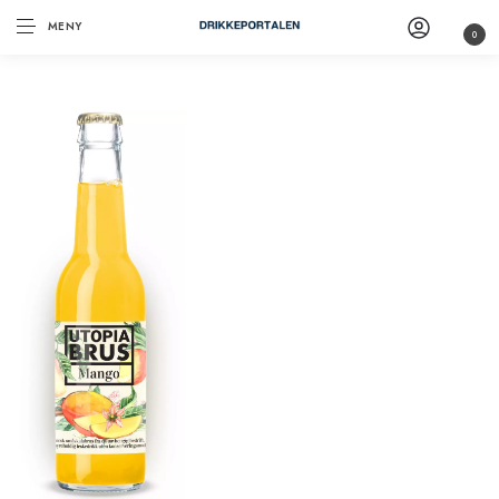
MENY
0