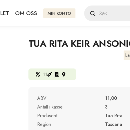
LET
OM OSS
MIN KONTO
TUA RITA KEIR ANSON
La
11
ABV
11,00
Antall i kasse
3
Produsent
Tua Rita
Region
Toscana