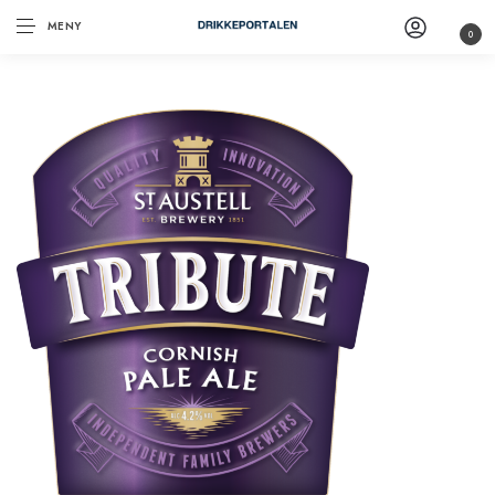
MENY
0