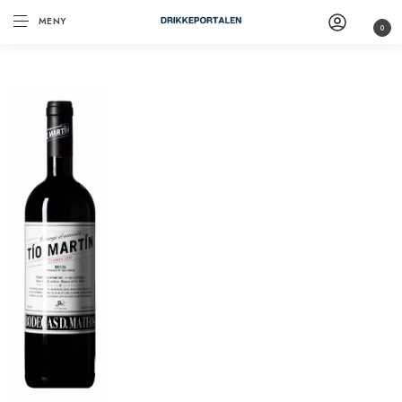
MENY
0