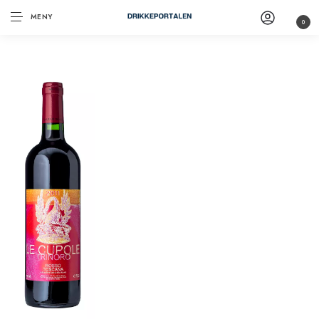
MENY
0