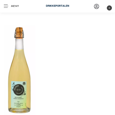
MENY
0