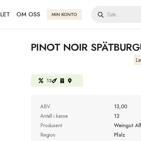
LET
OM OSS
MIN KONTO
PINOT NOIR SPÄTBUR
La
13
ABV
13,00
Antall i kasse
12
Produsent
Weingut Alf
Region
Pfalz