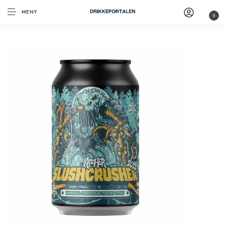
MENY
0