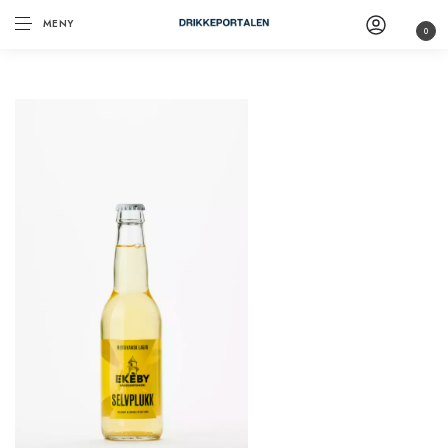
MENY
0