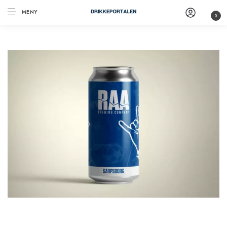
MENY
0