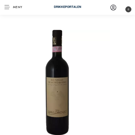
MENY
0