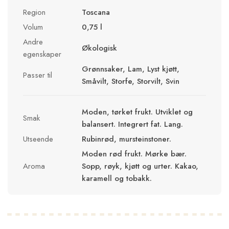
Region
Toscana
Volum
0,75 l
Andre
Økologisk
egenskaper
Grønnsaker, Lam, Lyst kjøtt,
Passer til
Småvilt, Storfe, Storvilt, Svin
Moden, tørket frukt. Utviklet og
Smak
balansert. Integrert fat. Lang.
Utseende
Rubinrød, mursteinstoner.
Moden rød frukt. Mørke bær.
Aroma
Sopp, røyk, kjøtt og urter. Kakao,
karamell og tobakk.