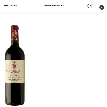
MENY
0