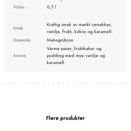
Volum
0,7 l
Kraftig smak av mørkt rørsukker,
Smak
vanilje, frukt, kokos og karamell.
Utseende
Mahognibrun.
Varme paier, fruktkaker og
Aroma
pudding med mye vanilje og
karamell.
Flere produkter