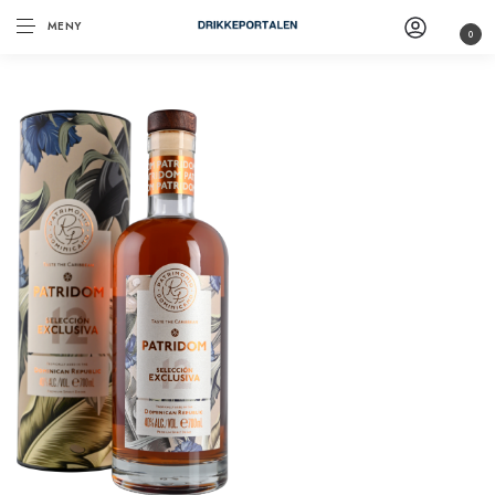
MENY
0