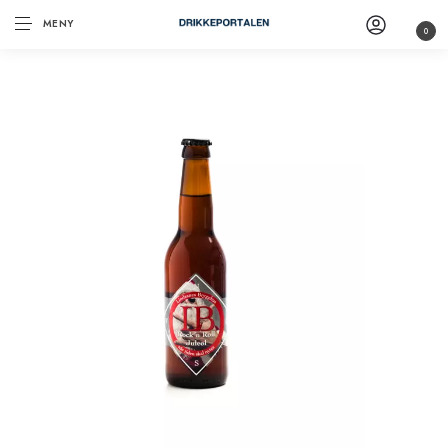
MENY
0