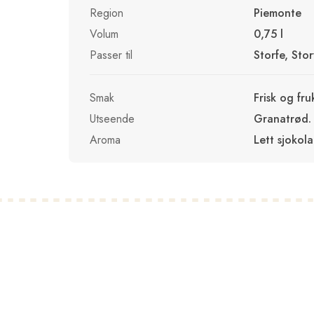
Region
Piemonte
Volum
0,75 l
Passer til
Storfe, Stor
Smak
Frisk og fru
Utseende
Granatrød.
Aroma
Lett sjokol