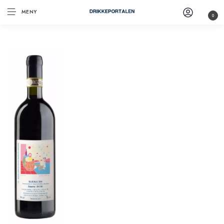
MENY
0