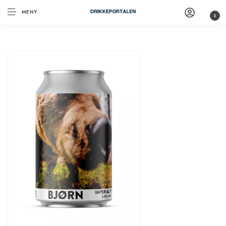
MENY
0