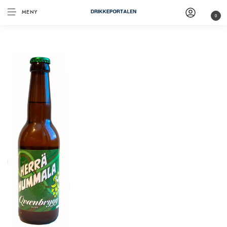
MENY
0