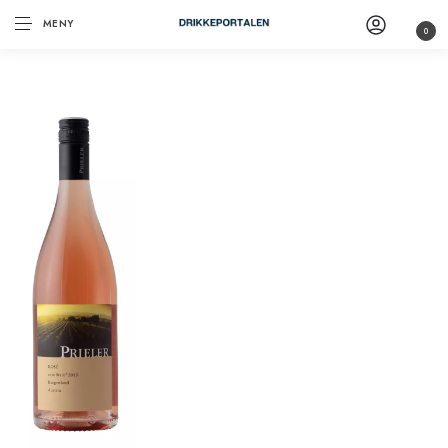
MENY
0