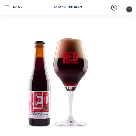
MENY
0