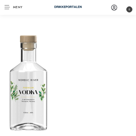
MENY
0