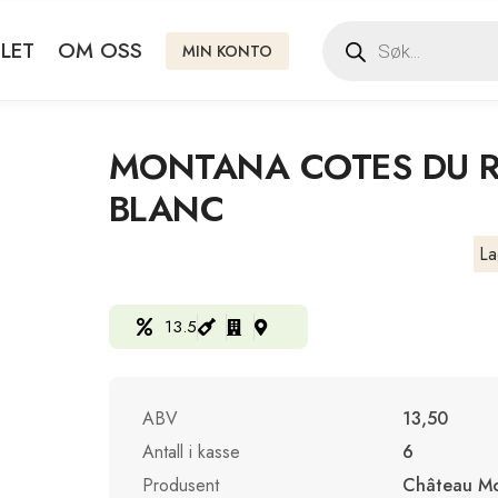
LET
OM OSS
MIN KONTO
MONTANA COTES DU R
BLANC
La
13.5
ABV
13,50
Antall i kasse
6
Produsent
Château M