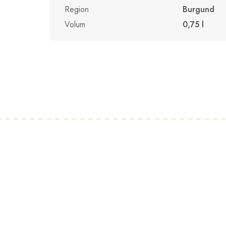
Region
Burgund
Volum
0,75 l