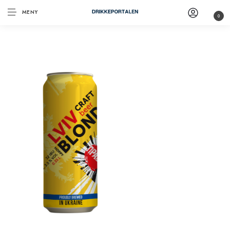
MENY
0