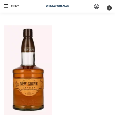
MENY
0