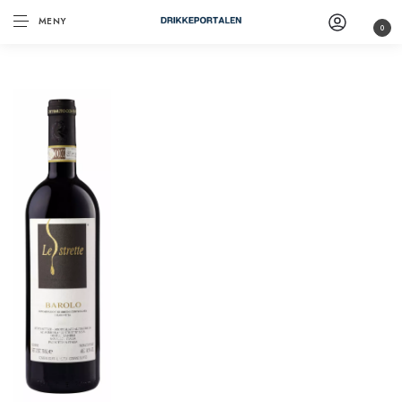
MENY
0