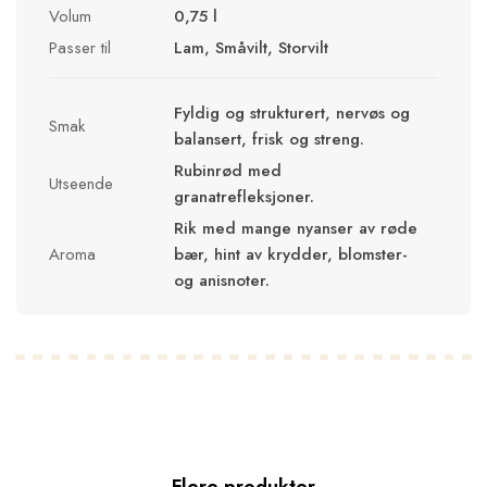
Volum
0,75 l
Passer til
Lam, Småvilt, Storvilt
Fyldig og strukturert, nervøs og
Smak
balansert, frisk og streng.
Rubinrød med
Utseende
granatrefleksjoner.
Rik med mange nyanser av røde
Aroma
bær, hint av krydder, blomster-
og anisnoter.
Flere produkter