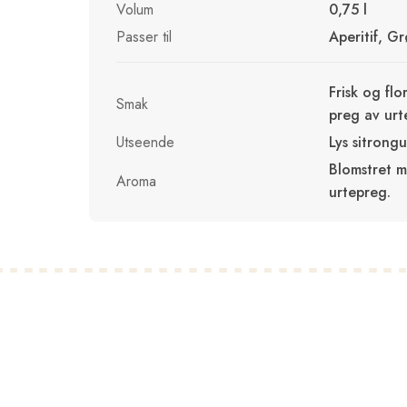
Volum
0,75 l
Passer til
Aperitif, Gr
Frisk og flo
Smak
preg av urt
Utseende
Lys sitrongu
Blomstret me
Aroma
urtepreg.