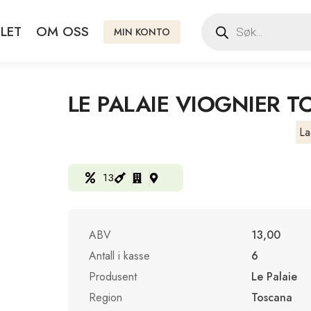
LET
OM OSS
MIN KONTO
LE PALAIE VIOGNIER 
La
13
ABV
13,00
Antall i kasse
6
Produsent
Le Palaie
Region
Toscana