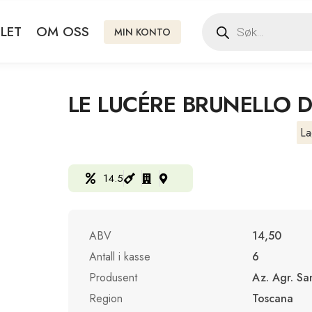
LET
OM OSS
MIN KONTO
LE LUCÉRE BRUNELLO 
La
14.5
ABV
14,50
Antall i kasse
6
Produsent
Az. Agr. Sa
Region
Toscana