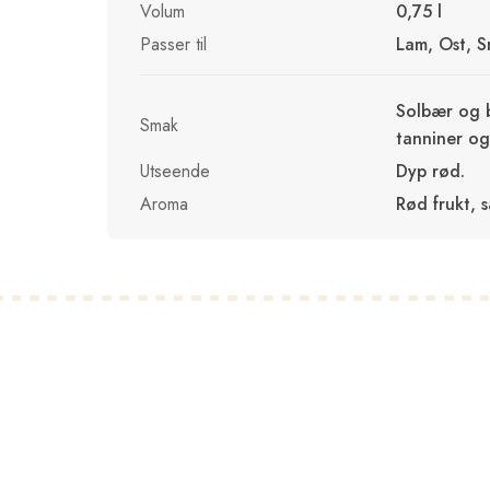
Volum
0,75 l
Passer til
Lam, Ost, Sm
Solbær og b
Smak
tanniner og
Utseende
Dyp rød.
Aroma
Rød frukt, 