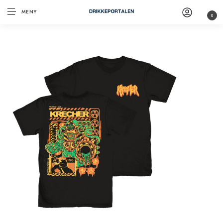
MENY
0