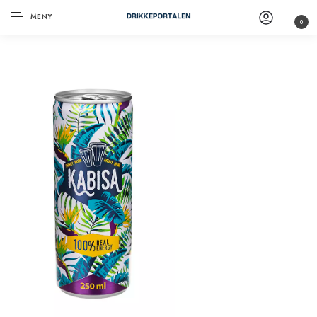
MENY
0