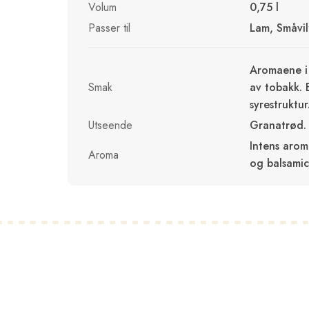
Volum
0,75 l
Passer til
Lam, Småvilt
Aromaene i 
Smak
av tobakk. 
syrestruktur
Utseende
Granatrød.
Intens arom
Aroma
og balsamic