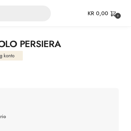
KR
0,00
0
OLO PERSIERA
g konto
irio