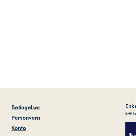
Enke
Betingelser
EHF f
Personvern
Konto