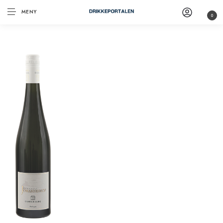
MENY
0