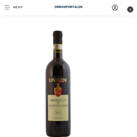
MENY
0