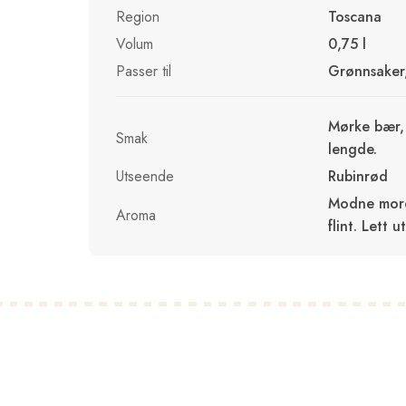
Region
Toscana
Volum
0,75 l
Passer til
Grønnsaker, 
Mørke bær, 
Smak
lengde.
Utseende
Rubinrød
Modne morel
Aroma
flint. Lett 