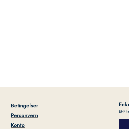
Enke
Betingelser
EHF f
Personvern
Konto