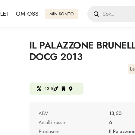
LET
OM OSS
MIN KONTO
IL PALAZZONE BRUNEL
DOCG 2013
La
13.5
ABV
13,50
Antall i kasse
6
Produsent
Il Palazzon