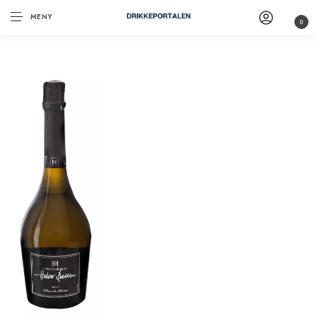
MENY
0