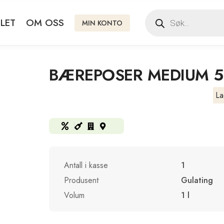
LET
OM OSS
MIN KONTO
BÆREPOSER MEDIUM 50
La
Antall i kasse
1
Produsent
Gulating
Volum
1 l