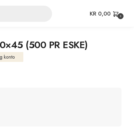
KR
0,00
0
×45 (500 PR ESKE)
g konto