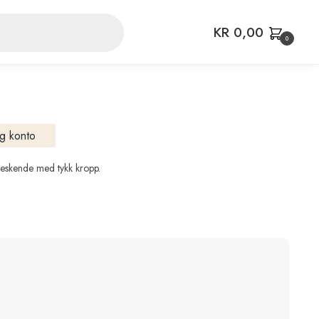
KR
0,00
0
g konto
 leskende med tykk kropp.