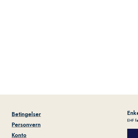
Enke
Betingelser
EHF f
Personvern
Konto