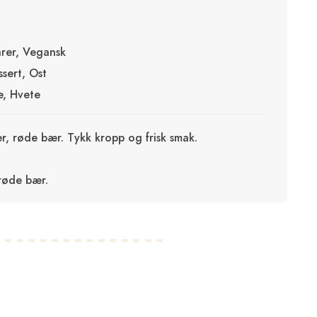
rer, Vegansk
ssert, Ost
e, Hvete
ær, røde bær. Tykk kropp og frisk smak.
røde bær.