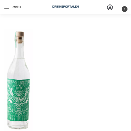
MENY
0