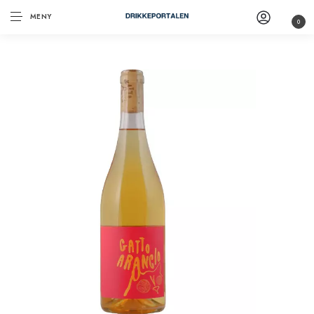
MENY
0